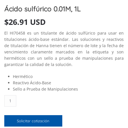
Ácido sulfúrico 0.01M, 1L
$
26.91 USD
El HI70458 es un titulante de ácido sulfúrico para usar en
titulaciones ácido-base estándar. Las soluciones y reactivos
de titulación de Hanna tienen el número de lote y la fecha de
vencimiento claramente marcados en la etiqueta y son
herméticos con un sello a prueba de manipulaciones para
garantizar la calidad de la solución.
Hermético
Reactivo Ácido-Base
Sello a Prueba de Manipulaciones
Ácido
sulfúrico
0.01M,
1L
Solicitar cotización
cantidad